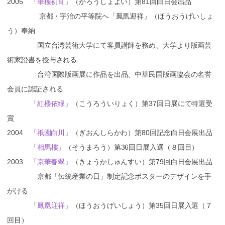
2005
「華樓初宵」
（かろうしょよい）第81回白日会出品
京都・宇治の平等院へ「鳳凰迎祥」（ほうおうげいしょ
う）奉納
国立台湾芸術大学にて客員講師を務め、大学より版画芸
術家證書を授与される
台湾国際版画展に作品を出品、中華民国版画協会の名誉
会員に認証される
「紅楼依緑」
（こうろういりょく）第37回日展にて特選受
賞
2004
「祇園白川」
（ぎおんしらかわ）第80回記念白日会展出品
「相馬樓」
（そうまろう）第36回日展入選（８回目）
2003
「京華春翠」
（きょうかしゅんすい）第79回白日会展出品
京都「伝統産業の日」制定記念ポスターのデザインを手
がける
「鳳凰迎祥」
（ほうおうげいしょう）第35回日展入選（７
回目）