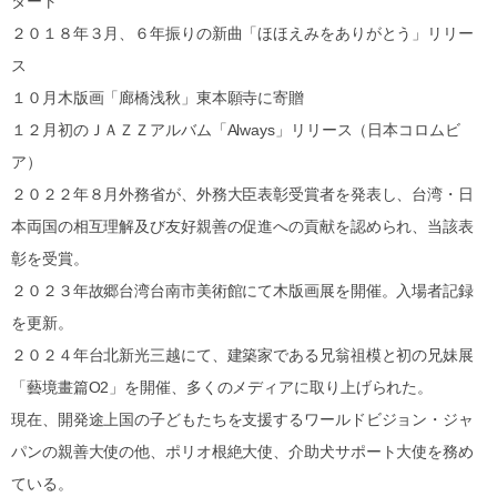
タート
２０１８年３月、６年振りの新曲「ほほえみをありがとう」リリー
ス
１０月木版画「廊橋浅秋」東本願寺に寄贈
１２月初のＪＡＺＺアルバム「Always」リリース（日本コロムビ
ア）
２０２２年８月外務省が、外務大臣表彰受賞者を発表し、台湾・日
本両国の相互理解及び友好親善の促進への貢献を認められ、当該表
彰を受賞。
２０２３年故郷台湾台南市美術館にて木版画展を開催。入場者記録
を更新。
２０２４年台北新光三越にて、建築家である兄翁祖模と初の兄妹展
「藝境畫篇O2」を開催、多くのメディアに取り上げられた。
現在、開発途上国の子どもたちを支援するワールドビジョン・ジャ
パンの親善大使の他、ポリオ根絶大使、介助犬サポート大使を務め
ている。