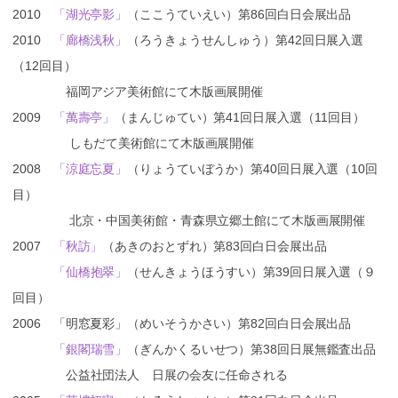
2010
「湖光亭影」
（ここうていえい）第86回白日会展出品
2010
「廊橋浅秋」
（ろうきょうせんしゅう）第42回日展入選
（12回目）
福岡アジア美術館にて木版画展開催
2009
「萬壽亭」
（まんじゅてい）第41回日展入選（11回目）
しもだて美術館にて木版画展開催
2008
「涼庭忘夏」
（りょうていぼうか）第40回日展入選（10回
目）
北京・中国美術館・青森県立郷土館にて木版画展開催
2007
「秋訪」
（あきのおとずれ）第83回白日会展出品
「仙橋抱翠」
（せんきょうほうすい）第39回日展入選（９
回目）
2006 「明窓夏彩」（めいそうかさい）第82回白日会展出品
「銀閣瑞雪」
（ぎんかくるいせつ）第38回日展無鑑査出品
公益社団法人 日展の会友に任命される