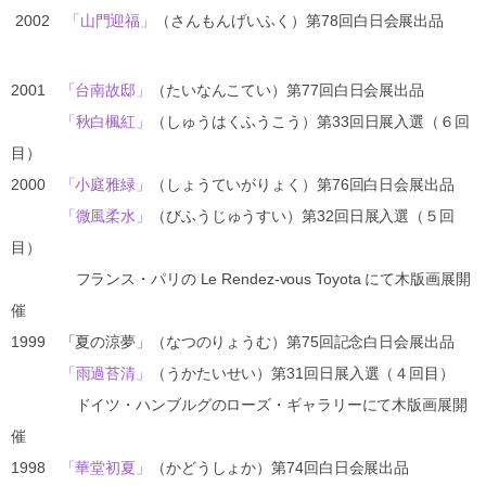
2002
「山門迎福」
（さんもんげいふく）第78回白日会展出品
2001
「台南故邸」
（たいなんこてい）第77回白日会展出品
「秋白楓紅」
（しゅうはくふうこう）第33回日展入選（６回
目）
2000
「小庭雅緑」
（しょうていがりょく）第76回白日会展出品
「微風柔水」
（びふうじゅうすい）第32回日展入選（５回
目）
フランス・パリの Le Rendez-vous Toyota にて木版画展開
催
1999 「夏の涼夢」（なつのりょうむ）第75回記念白日会展出品
「雨過苔清」
（うかたいせい）第31回日展入選（４回目）
ドイツ・ハンブルグのローズ・ギャラリーにて木版画展開
催
1998
「華堂初夏」
（かどうしょか）第74回白日会展出品