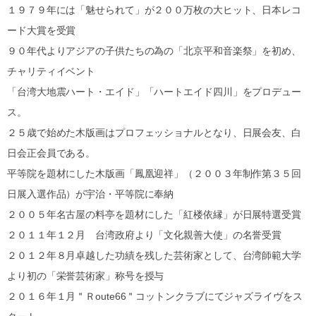
１９７９年には「魅せられて」が２００万枚の大ヒット、日本レコ
ード大賞を受賞
９０年代よりアジアの子供たちの為の「北京平和音楽祭」を初め、
チャリティイベント
「台湾大地震ハート・エイド」「ハートエイド四川」をプロデュー
ス。
２５歳で始めた木版画はプロフェッショナルとなり、日展会友、白
日会正会員である。
平等院を題材にした木版画「鳳凰迎祥」（２００３年制作第３５回
日展入選作品）が宇治・平等院に奉納
２００５年名古屋の料亭を題材にした「紅楼依縁」が日展特選受賞
２０１１年１２月 台湾政府より「文化親善大使」の名誉受賞
２０１２年８月卓越した功績を残した芸術家として、台湾師範大学
より初の「栄誉芸術家」称号を授与
２０１６年１月＂Ｒoute66＂コットンクラブにてジャズライヴをス