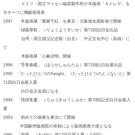
ドイツ・国立マイセン磁器製作所が木版画「カトレヤ」を
モチーフに陶版画発表
1997 木版画展「萬紫千紅」を東京・大阪他全国各地で開催
「緑葉翠歌」（りょくようすいか）第73回白日会出品
台湾・国立国父記念館（台北）、中正文化中心（高雄）に
て
木版画展「心象詩情」開催
1996 「芳香春暖」（ほうかしゅんだん）第72回白日会展出品
1995 「たったひとつのTonight」（たったひとつのとぅないと）第
71回白日会展入選
白日会正会員になる
1994 「琉球朱夏」（りゅうきゅうしゅか）第70回記念白日会展入
選
1993 初めての個展を東京にて開催
中国蘇州版画院の依頼により版画親善大使となる
1985 「揚屋」（あげや）第17回日展入選（３回目）