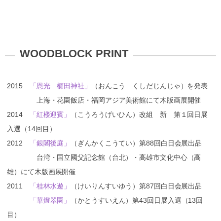
WOODBLOCK PRINT
2015
「恩光 櫛田神社」
（おんこう くしだじんじゃ）を発表
上海・花園飯店・福岡アジア美術館にて木版画展開催
2014
「紅楼迎賓」
（こうろうげいひん）改組 新 第１回日展
入選（14回目）
2012
「銀閣後庭」
（ぎんかくこうてい）第88回白日会展出品
台湾・国立國父記念館（台北）・高雄市文化中心（高
雄）にて木版画展開催
2011
「桂林水遊」
（けいりんすいゆう）第87回白日会展出品
「華燈翠園」
（かとうすいえん）第43回日展入選（13回
目）