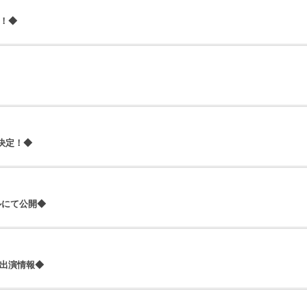
！◆
決定！◆
ネルにて公開◆
4出演情報◆