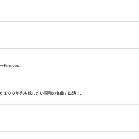
orever...
１００年先も残したい昭和の名曲」出演！...