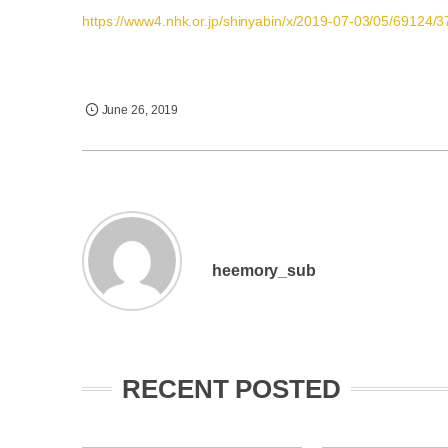
https://www4.nhk.or.jp/shinyabin/x/2019-07-03/05/69124/
June
26
,
2019
heemory_sub
RECENT POSTED