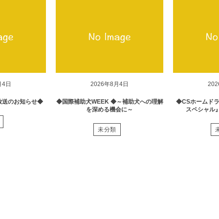
月4日
2026年8月4日
20
放送のお知らせ◆
◆国際補助犬WEEK ◆～補助犬への理解
◆CSホームド
を深める機会に～
スペシャル
未分類