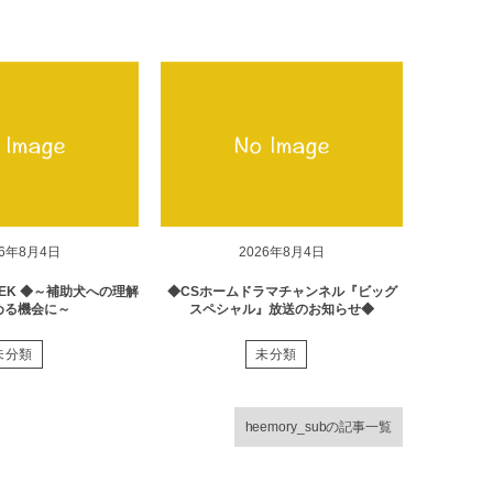
26年8月4日
2026年8月4日
EK ◆～補助犬への理解
◆CSホームドラマチャンネル『ビッグ
める機会に～
スペシャル』放送のお知らせ◆
未分類
未分類
heemory_subの記事一覧