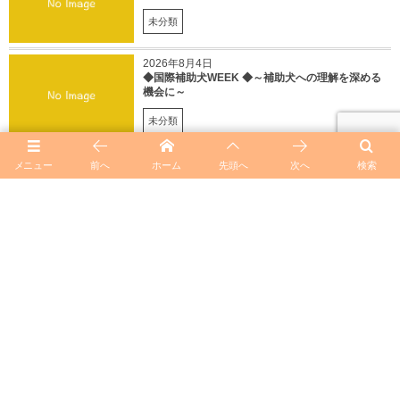
未分類
2026年8月4日
◆国際補助犬WEEK ◆～補助犬への理解を深める
機会に～
未分類
heemory_subの記事一覧
メニュー
前へ
ホーム
先頭へ
次へ
検索
◆ジュディよりメッセージ◆You Tubeアップしました
お問い合わせについて