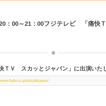
）20：00～21：00フジテレビ 「痛
快ＴＶ スカッとジャパン」に出演いた
//www.fujitv.co.jp/sukattojapan/