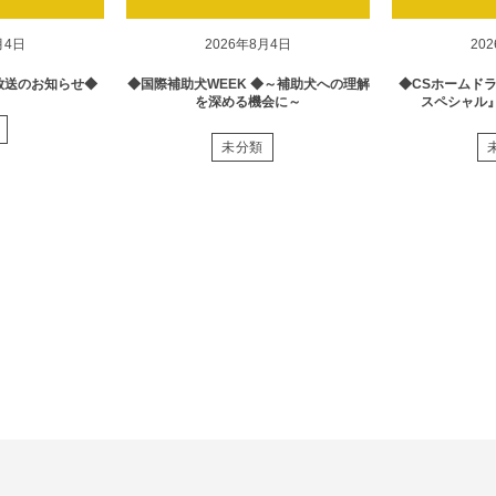
月4日
2026年8月4日
20
放送のお知らせ◆
◆国際補助犬WEEK ◆～補助犬への理解
◆CSホームド
を深める機会に～
スペシャル
未分類