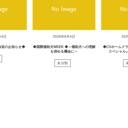
月4日
2026年8月4日
20
放送のお知らせ◆
◆国際補助犬WEEK ◆～補助犬への理解
◆CSホームド
を深める機会に～
スペシャル
未分類