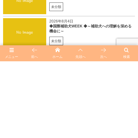
未分類
2026年8月4日
◆国際補助犬WEEK ◆～補助犬への理解を深める
機会に～
未分類
heemory_subの記事一覧
メニュー
前へ
ホーム
先頭へ
次へ
検索
◆イベント出演情報◆2023/8/6 (日）第29回ミュージック
フェスティバル～青春よ永遠に～ ホテルグリーンタワー
幕張
◆木版画展情報◆台湾 台南市美術館にて「無限Ⅱ 倩玉
的版画世界」が開催されます。