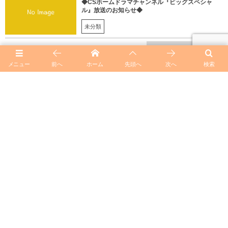
◆CSホームドラマチャンネル『ビッグスペシャ
ル』放送のお知らせ◆
未分類
heemory_subの記事一覧
メニュー
前へ
ホーム
先頭へ
次へ
検索
◆テレビ出演情報◆2024/1/29(月)13:00〜テレビ朝日「徹
子の部屋」に出演します。
◆講演会◆2024/6/9（日）栃木ロータリークラブ設立７０
周年記念事業 ジュディ・オング講演会がとちぎ岩下の新
生姜ホール（栃木文化会館）大ホールにて開催されます。
TOP