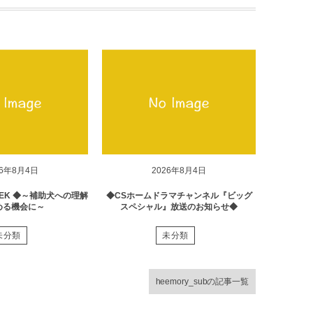
26年8月4日
2026年8月4日
EK ◆～補助犬への理解
◆CSホームドラマチャンネル『ビッグ
める機会に～
スペシャル』放送のお知らせ◆
未分類
未分類
heemory_subの記事一覧