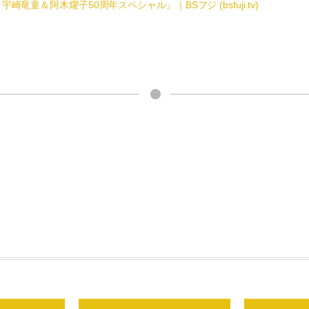
崎竜童＆阿木燿子50周年スペシャル』｜BSフジ (bsfuji.tv)