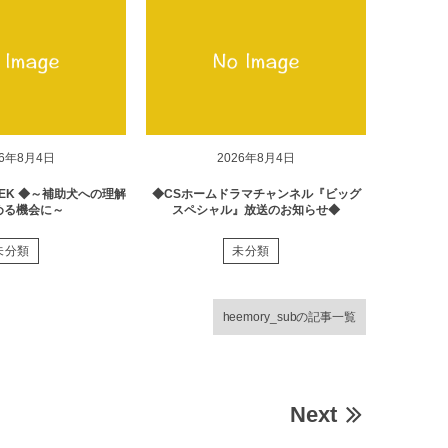
26年8月4日
2026年8月4日
EK ◆～補助犬への理解
◆CSホームドラマチャンネル『ビッグ
める機会に～
スペシャル』放送のお知らせ◆
未分類
未分類
heemory_subの記事一覧
Next