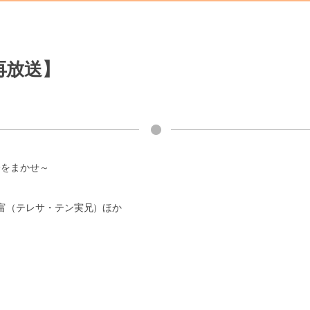
再放送】
身をまかせ～
富（テレサ・テン実兄）ほか