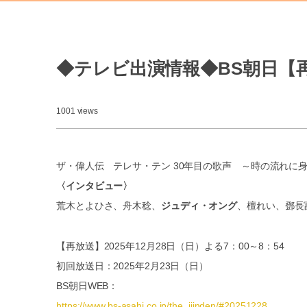
◆テレビ出演情報◆BS朝日【
1001 views
ザ・偉人伝 テレサ・テン 30年目の歌声 ～時の流れに
〈インタビュー〉
荒木とよひさ、舟木稔、
ジュディ・オング
、檀れい、鄧長
【再放送】2025年12月28日（日）よる7：00～8：54
初回放送日：2025年2月23日（日）
BS朝日WEB：
https://www.bs-asahi.co.jp/the_ijinden/#20251228