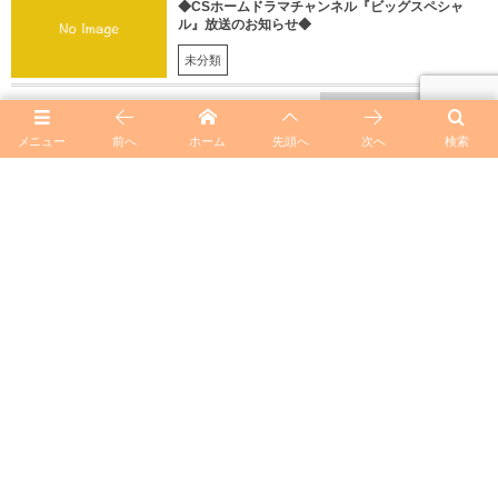
◆CSホームドラマチャンネル『ビッグスペシャ
ル』放送のお知らせ◆
未分類
heemory_subの記事一覧
メニュー
前へ
ホーム
先頭へ
次へ
検索
◆コットンクラブコンサート2026◆「Glamorous Jazz
Night 〜Forever Young IX〜」4/12(日)決定しました！
◆「陽光女子合唱團」追加情報◆
TOP