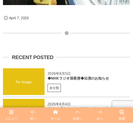
April
7
,
2026
RECENT POSTED
2026年8月5日
◆NHKラジオ深夜便◆出演のお知らせ
未分類
2026年8月4日
◆NHK「うたコン」放送のお知らせ◆
未分類
メニュー
前へ
ホーム
先頭へ
次へ
検索
2026年8月4日