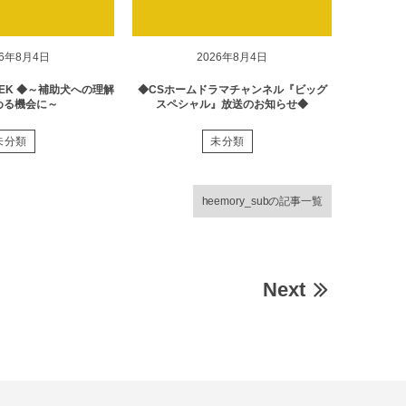
26年8月4日
2026年8月4日
EK ◆～補助犬への理解
◆CSホームドラマチャンネル『ビッグ
める機会に～
スペシャル』放送のお知らせ◆
未分類
未分類
heemory_subの記事一覧
Next