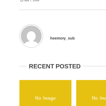
July
7
,
2026
heemory_sub
RECENT POSTED