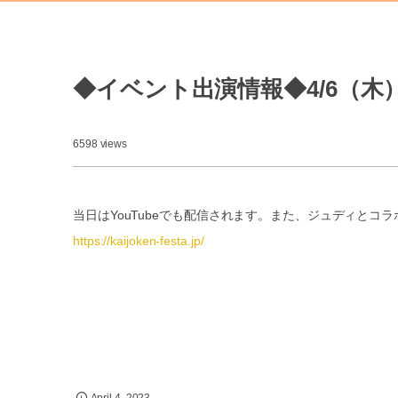
◆イベント出演情報◆4/6（木
6598 views
当日はYouTubeでも配信されます。また、ジュディとコ
https://kaijoken-festa.jp/
April
4
,
2023