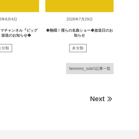
26年8月4日
2026年7月29日
ラマチャンネル『ビッグ
◆熱唱！僕らの名曲ショー◆放送日のお
』放送のお知らせ◆
知らせ
未分類
未分類
heemory_subの記事一覧
Next