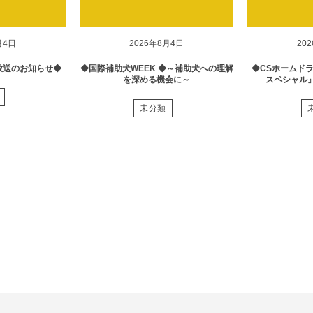
月4日
2026年8月4日
20
放送のお知らせ◆
◆国際補助犬WEEK ◆～補助犬への理解
◆CSホームド
を深める機会に～
スペシャル
未分類