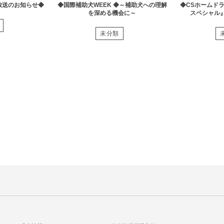
放送のお知らせ◆
◆国際補助犬WEEK ◆～補助犬への理解
◆CSホームド
を深める機会に～
スペシャル
未分類