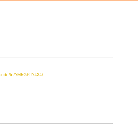
。
pisode/te/YM5GPJY434/