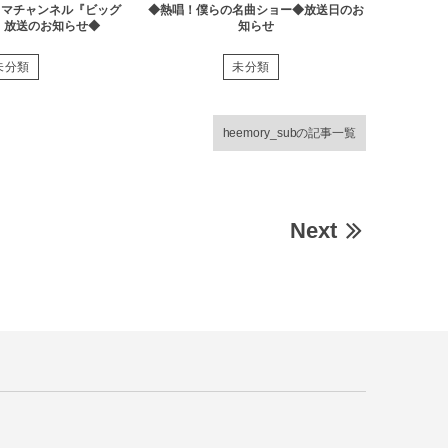
ラマチャンネル『ビッグ
◆熱唱！僕らの名曲ショー◆放送日のお
』放送のお知らせ◆
知らせ
未分類
未分類
heemory_subの記事一覧
Next