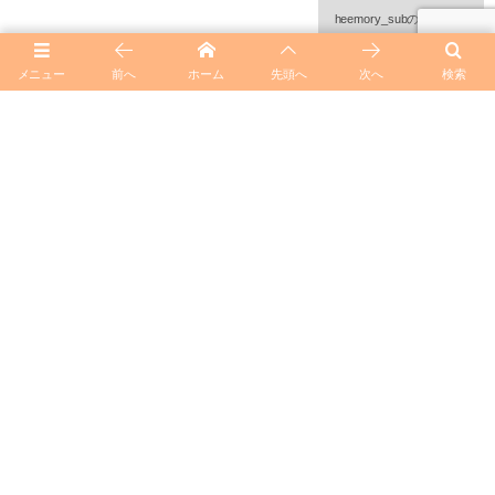
heemory_subの記事一覧
メニュー
前へ
ホーム
先頭へ
次へ
検索
◆ライブ情報◆6/18（日）「ジュディ・オングGlamorous
Jazz Night - Forever Young Ⅱ-」＠Cotton Club東京
◆テレビ出演情報◆6/6（火）22：00～BSフジ「霜降り明
星のゴールデン☆80'S」に出演いたします。
TOP
© 2019 - 2026
ジュディ・オング公式サイト | JudyOngg Official site