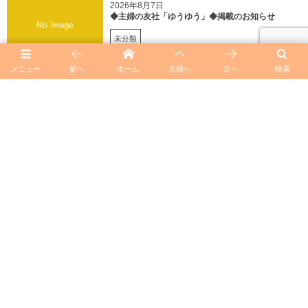
2026年8月7日
◆主婦の友社「ゆうゆう」◆掲載のお知らせ
未分類
メニュー
前へ
ホーム
先頭へ
次へ
検索
2026年8月5日
◆NHKラジオ深夜便◆出演のお知らせ
未分類
2026年8月4日
◆NHK「うたコン」放送のお知らせ◆
未分類
2026年8月4日
◆国際補助犬WEEK ◆～補助犬への理解を深める
機会に～
未分類
heemory_subの記事一覧